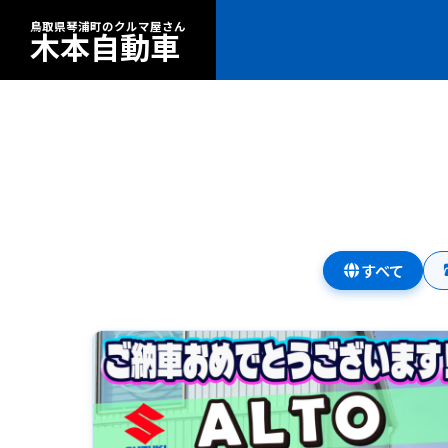
鳥取県琴浦町のクルマ屋さん
木本自動車
すべて