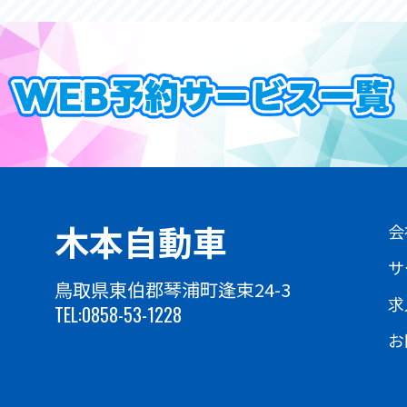
木本自動車
会
サ
鳥取県東伯郡琴浦町逢束24-3
求
TEL:0858-53-1228
お