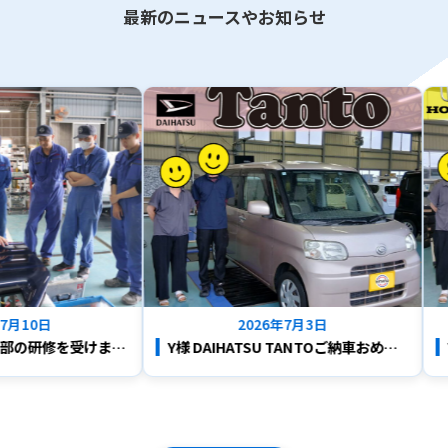
最新のニュースやお知らせ
10日
2026年7月3日
カーコンビニ倶楽部の研修を受けました。新しい技術で、もっと良い鈑金整備工場へ。
Y様 DAIHATSU TANTOご納車おめでとうございます！